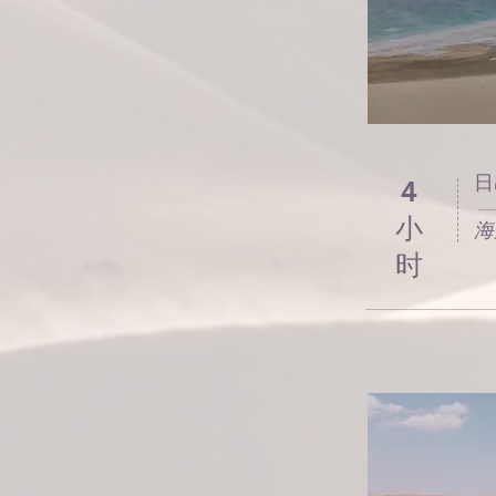
日
4
小
海
时