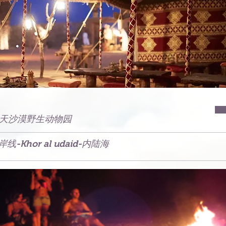
天沙漠野生动物园
岸线-Khor al udaid-内陆海