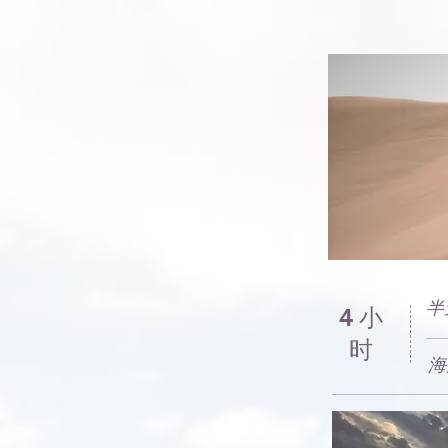
半
4 小
时
海