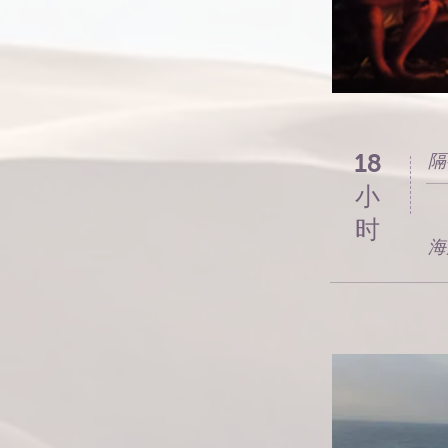
18
隔
小
时
海