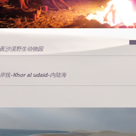
夜沙漠野生动物园
岸线-Khor al udaid-内陆海